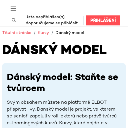
Přejít k hlavnímu obsahu
Boční panel
Jste nepřihlášen(a),
PŘIHLÁŠENÍ
Přepnout vyhledávání
doporučujeme se přihlásit.
Titulní stránka
Kurzy
Dánský model
DÁNSKÝ MODEL
Dánský model: Staňte se
tvůrcem
Svým obsahem můžete na platformě ELBOT
přispívat i vy. Dánský model je projekt, ve kterém
se senioři zapojují v roli lektorů nebo právě tvůrců
e-learningových kurzů. Kurzy, které najdete v