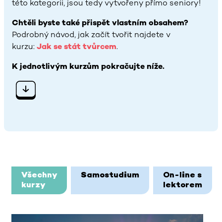
této kategorii, jsou tedy vytvořeny přímo seniory!
Chtěli byste také přispět vlastním obsahem?
Podrobný návod, jak začít tvořit najdete v
kurzu:
Jak se stát tvůrcem
.
K jednotlivým kurzům pokračujte níže.
Bloky hlavního obsahu
Všechny
Samostudium
On-line s
kurzy
lektorem