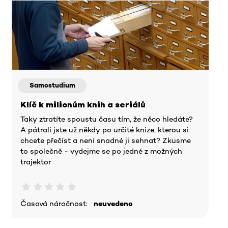
Samostudium
Klíč k milionům knih a seriálů
Taky ztratíte spoustu času tím, že něco hledáte?
A pátrali jste už někdy po určité knize, kterou si
chcete přečíst a není snadné ji sehnat? Zkusme
to společně - vydejme se po jedné z možných
trajektor
Časová náročnost:
neuvedeno