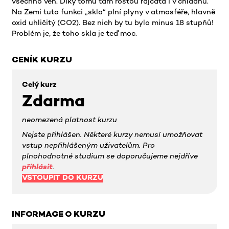
všechno ven. Díky tomu tam rostou rajčata i v chladnu.
Na Zemi tuto funkci „skla“ plní plyny v atmosféře, hlavně
oxid uhličitý (CO2). Bez nich by tu bylo minus 18 stupňů!
Problém je, že toho skla je teď moc.
CENÍK KURZU
Celý kurz
Zdarma
neomezená platnost kurzu
Nejste přihlášen. Některé kurzy nemusí umožňovat
vstup nepřihlášeným uživatelům. Pro
plnohodnotné studium se doporučujeme nejdříve
přihlásit
.
VSTOUPIT DO KURZU
INFORMACE O KURZU