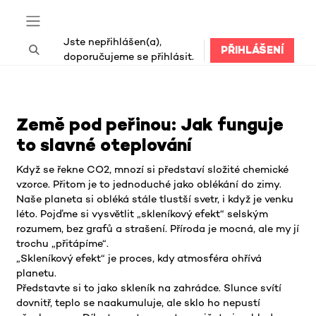
Přejít k hlavnímu obsahu
Boční panel
Jste nepřihlášen(a),
PŘIHLÁŠENÍ
Přepnout vyhledávání
doporučujeme se přihlásit.
Bloky hlavního obsahu
Země pod peřinou: Jak funguje
to slavné oteplování
Když se řekne CO2, mnozí si představí složité chemické
vzorce. Přitom je to jednoduché jako oblékání do zimy.
Naše planeta si obléká stále tlustší svetr, i když je venku
léto. Pojďme si vysvětlit „skleníkový efekt“ selským
rozumem, bez grafů a strašení. Příroda je mocná, ale my jí
trochu „přitápíme“.
„Skleníkový efekt“ je proces, kdy atmosféra ohřívá
planetu.
Představte si to jako skleník na zahrádce. Slunce svítí
dovnitř, teplo se naakumuluje, ale sklo ho nepustí