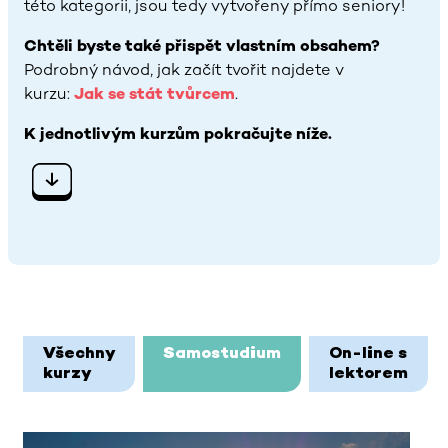
této kategorii, jsou tedy vytvořeny přímo seniory!
Chtěli byste také přispět vlastním obsahem?
Podrobný návod, jak začít tvořit najdete v
kurzu:
Jak se stát tvůrcem
.
K jednotlivým kurzům pokračujte níže.
Bloky hlavního obsahu
Všechny
Samostudium
On-line s
kurzy
lektorem