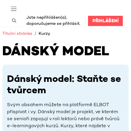
Přejít k hlavnímu obsahu
Boční panel
Jste nepřihlášen(a),
PŘIHLÁŠENÍ
Přepnout vyhledávání
doporučujeme se přihlásit.
Titulní stránka
Kurzy
DÁNSKÝ MODEL
Dánský model: Staňte se
tvůrcem
Svým obsahem můžete na platformě ELBOT
přispívat i vy. Dánský model je projekt, ve kterém
se senioři zapojují v roli lektorů nebo právě tvůrců
e-learningových kurzů. Kurzy, které najdete v