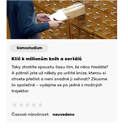
Samostudium
Klíč k milionům knih a seriálů
Taky ztratíte spoustu času tím, že něco hledáte?
A pátrali jste už někdy po určité knize, kterou si
chcete přečíst a není snadné ji sehnat? Zkusme
to společně - vydejme se po jedné z možných
trajektor
Časová náročnost:
neuvedeno