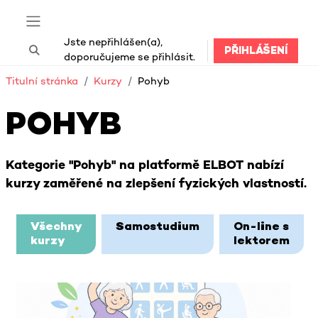
Přejít k hlavnímu obsahu
Boční panel
Jste nepřihlášen(a),
PŘIHLÁŠENÍ
Přepnout vyhledávání
doporučujeme se přihlásit.
Titulní stránka
Kurzy
Pohyb
POHYB
Kategorie "Pohyb" na platformě ELBOT nabízí
kurzy zaměřené na zlepšení fyzických vlastností.
Bloky hlavního obsahu
Všechny
Samostudium
On-line s
kurzy
lektorem