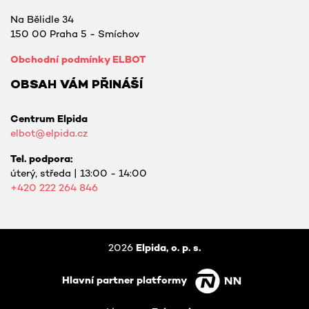
Na Bělidle 34
150 00 Praha 5 - Smíchov
Obchodní podmínky ELBOT
OBSAH VÁM PŘINÁŠÍ
Centrum Elpida
elbot@elpida.cz
Tel. podpora:
úterý, středa | 13:00 - 14:00
+420
222 264 846
2026
Elpida, o. p. s.
Hlavní partner platformy