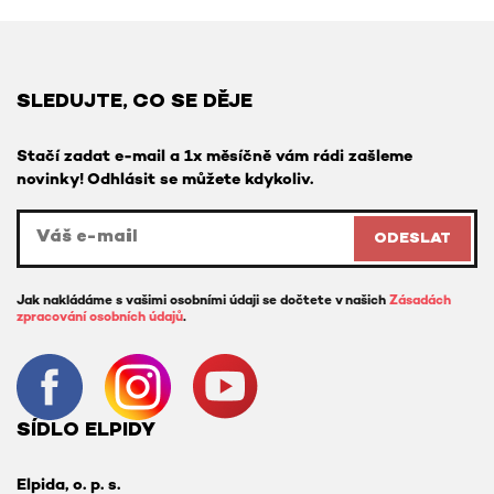
SLEDUJTE, CO SE DĚJE
Stačí zadat e-mail a 1x měsíčně vám rádi zašleme
novinky! Odhlásit se můžete kdykoliv.
ODESLAT
Jak nakládáme s vašimi osobními údaji se dočtete v našich
Zásadách
zpracování osobních údajů
.
SÍDLO ELPIDY
Elpida, o. p. s.