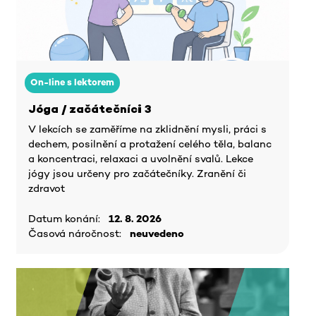
On-line s lektorem
Jóga / začátečníci 3
V lekcích se zaměříme na zklidnění mysli, práci s
dechem, posilnění a protažení celého těla, balanc
a koncentraci, relaxaci a uvolnění svalů. Lekce
jógy jsou určeny pro začátečníky. Zranění či
zdravot
Datum konání:
12. 8. 2026
Časová náročnost:
neuvedeno