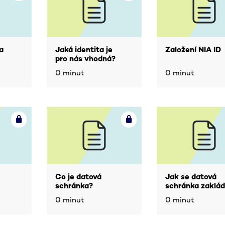
a
Jaká identita je
Založení NIA ID
pro nás vhodná?
0 minut
0 minut
Co je datová
Jak se datová
schránka?
schránka zaklá
0 minut
0 minut