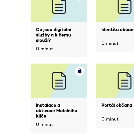
Co jsou digitální
Identita občan
služby a k čemu
slouží?
0 minut
0 minut
Instalace a
Portál občana
aktivace Mobilního
klíče
0 minut
0 minut