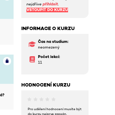
nejdříve
přihlásit
.
VSTOUPIT DO KURZU
INFORMACE O KURZU
Čas na studium:
neomezený
Počet lekcí:
11
HODNOCENÍ KURZU
dá?
Pro udělení hodnocení musíte být
do kurzu nejprve zapsán.