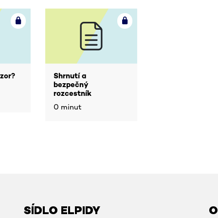
ozor?
Shrnutí a
bezpečný
rozcestník
0 minut
SÍDLO ELPIDY
O