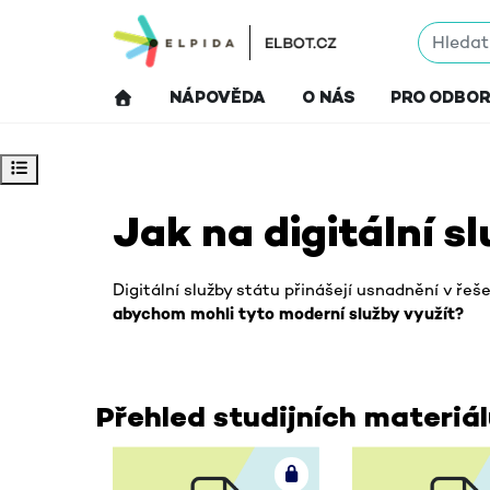
Přejít k hlavnímu obsahu
NÁPOVĚDA
O NÁS
PRO ODBO
Otevřít indexu kurzu
Bloky hlavního obsahu
Jak na digitální s
Digitální služby státu přinášejí usnadnění v ře
abychom mohli tyto moderní služby využít?
Přehled studijních materiá