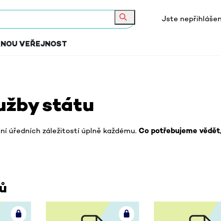
Jste nepřihlášen
Hledat
RNOU VEŘEJNOST
lužby státu
šení úředních záležitostí úplně každému.
Co potřebujeme vědět
lů