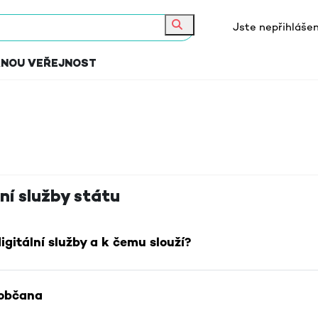
Jste nepřihlášen
Hledat
RNOU VEŘEJNOST
ekce
ní služby státu
Stránka
igitální služby a k čemu slouží?
Stránka
 občana