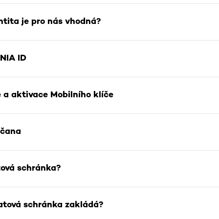
Stránka
ntita je pro nás vhodná?
Stránka
 NIA ID
Stránka
 a aktivace Mobilního klíče
Stránka
bčana
Stránka
tová schránka?
Stránka
atová schránka zakládá?