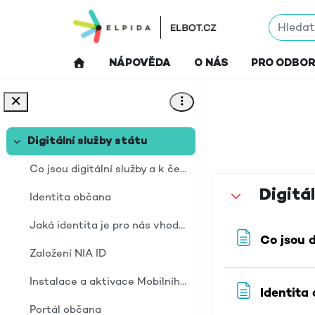
Přejít k hlavnímu obsahu
NÁPOVĚDA
O NÁS
PRO ODBO
Digitální služby státu
Sbalit
Co jsou digitální služby a k čemu slouží?
Osnova s
Digitál
Identita občana
Sbalit
Jaká identita je pro nás vhodná?
Co jsou d
Založení NIA ID
Instalace a aktivace Mobilního klíče
Identita
Portál občana