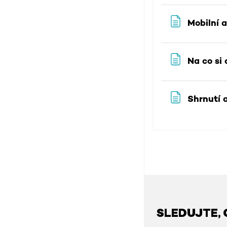
Mobilní 
Na co si 
Shrnutí 
SLEDUJTE, 