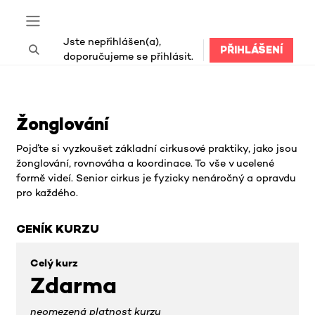
Přejít k hlavnímu obsahu
Boční panel
Jste nepřihlášen(a),
PŘIHLÁŠENÍ
Přepnout vyhledávání
doporučujeme se přihlásit.
Bloky hlavního obsahu
Žonglování
Pojďte si vyzkoušet základní cirkusové praktiky, jako jsou
žonglování, rovnováha a koordinace. To vše v ucelené
formě videí. Senior cirkus je fyzicky nenáročný a opravdu
pro každého.
CENÍK KURZU
Celý kurz
Zdarma
neomezená platnost kurzu