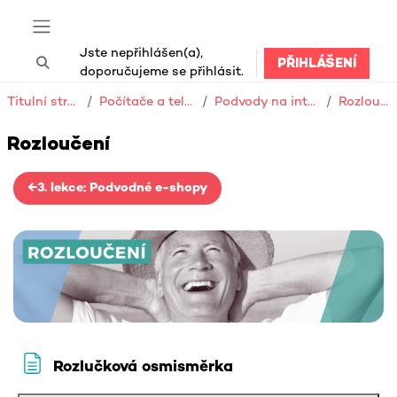
Přejít k hlavnímu obsahu
Boční panel
Jste nepřihlášen(a),
PŘIHLÁŠENÍ
Přepnout vyhledávání
doporučujeme se přihlásit.
Titulní stránka
Počítače a telefony
Podvody na internetu
Rozloučení
Rozloučení
Osnova sekce
←
3. lekce: Podvodné e-shopy
Stránka
Rozlučková osmisměrka