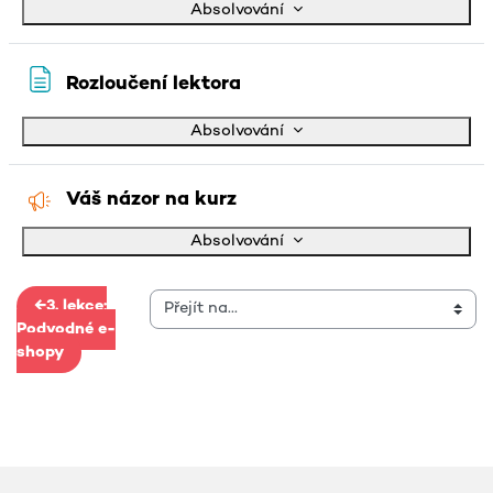
Absolvování
Stránka
Rozloučení lektora
Absolvování
Dotazník
Váš názor na kurz
Absolvování
←
3. lekce:
Podvodné e-
shopy