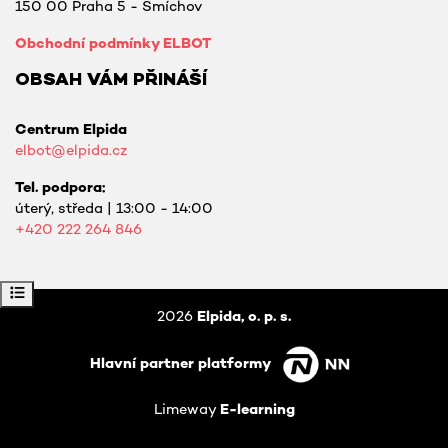
150 00 Praha 5 - Smíchov
Obchodní podmínky ELBOT
OBSAH VÁM PŘINÁŠÍ
Centrum Elpida
elbot@elpida.cz
Tel. podpora:
úterý, středa | 13:00 - 14:00
+420
222 264 846
Otevřít indexu kurzu
2026
Elpida, o. p. s.
Hlavní partner platformy
Limeway
E-learning