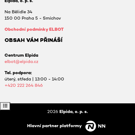
Elpida, o. p. s.
Na Bělidle 34
150 00 Praha 5 - Smíchov
Obchodní podmínky ELBOT
OBSAH VÁM PŘINÁŠÍ
Centrum Elpida
elbot@elpida.cz
Tel. podpora:
úterý, středa | 13:00 - 14:00
+420
222 264 846
Otevřít indexu kurzu
2026
Elpida, o. p. s.
Hlavní partner platformy