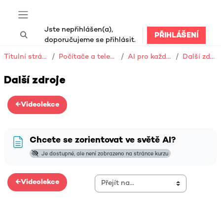
Přejít k hlavnímu obsahu
Boční panel
Jste nepřihlášen(a),
PŘIHLÁŠENÍ
Přepnout vyhledávání
doporučujeme se přihlásit.
Titulní stránka
Počítače a telefony
AI pro každého
Další zdroje
Další zdroje
Osnova sekce
←
Videolekce
Stránka
Chcete se zorientovat ve světě AI?
Je dostupné, ale není zobrazeno na stránce kurzu
←
Videolekce