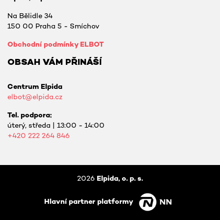
Na Bělidle 34
150 00 Praha 5 - Smíchov
Obchodní podmínky ELBOT
OBSAH VÁM PŘINÁŠÍ
Centrum Elpida
elbot@elpida.cz
Tel. podpora:
úterý, středa | 13:00 - 14:00
+420
222 264 846
2026
Elpida, o. p. s.
Hlavní partner platformy