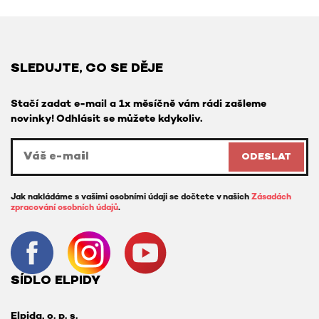
SLEDUJTE, CO SE DĚJE
Stačí zadat e-mail a 1x měsíčně vám rádi zašleme
novinky! Odhlásit se můžete kdykoliv.
ODESLAT
Jak nakládáme s vašimi osobními údaji se dočtete v našich
Zásadách
zpracování osobních údajů
.
SÍDLO ELPIDY
Elpida, o. p. s.