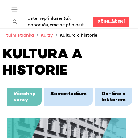
Přejít k hlavnímu obsahu
Boční panel
Jste nepřihlášen(a),
PŘIHLÁŠENÍ
Přepnout vyhledávání
doporučujeme se přihlásit.
Titulní stránka
Kurzy
Kultura a historie
KULTURA A
HISTORIE
Bloky hlavního obsahu
Všechny
Samostudium
On-line s
kurzy
lektorem