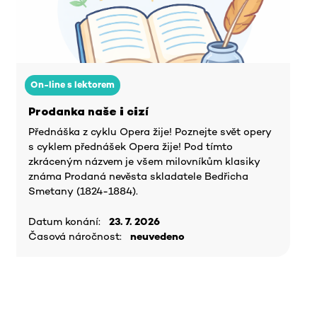
On-line s lektorem
Prodanka naše i cizí
Přednáška z cyklu Opera žije! Poznejte svět opery
s cyklem přednášek Opera žije! Pod tímto
zkráceným názvem je všem milovníkům klasiky
známa Prodaná nevěsta skladatele Bedřicha
Smetany (1824-1884).
Datum konání:
23. 7. 2026
Časová náročnost:
neuvedeno