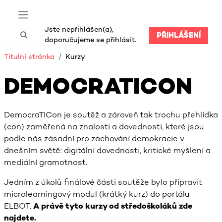
Přejít k hlavnímu obsahu
Boční panel
Jste nepřihlášen(a),
PŘIHLÁŠENÍ
Přepnout vyhledávání
doporučujeme se přihlásit.
Titulní stránka
Kurzy
DEMOCRATICON
DemocraTICon je soutěž a zároveň tak trochu přehlídka
(con) zaměřená na znalosti a dovednosti, které jsou
podle nás zásadní pro zachování demokracie v
dnešním světě: digitální dovednosti, kritické myšlení a
mediální gramotnost.
Jedním z úkolů finálové části soutěže bylo připravit
microlearningový modul (krátký kurz) do portálu
ELBOT.
A právě tyto kurzy od středoškoláků zde
najdete.