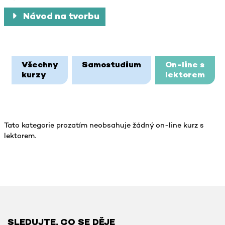
Návod na tvorbu
Bloky hlavního obsahu
Všechny
Samostudium
On-line s
kurzy
lektorem
Tato kategorie prozatím neobsahuje žádný on-line kurz s
lektorem.
SLEDUJTE, CO SE DĚJE