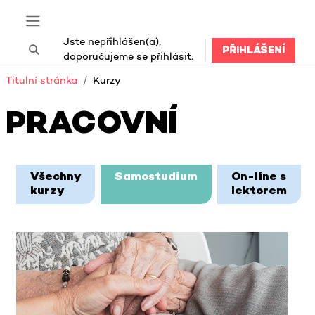
Přejít k hlavnímu obsahu
Boční panel
Jste nepřihlášen(a),
PŘIHLÁŠENÍ
Přepnout vyhledávání
doporučujeme se přihlásit.
Titulní stránka
Kurzy
PRACOVNÍ
Bloky hlavního obsahu
Všechny
Samostudium
On-line s
kurzy
lektorem