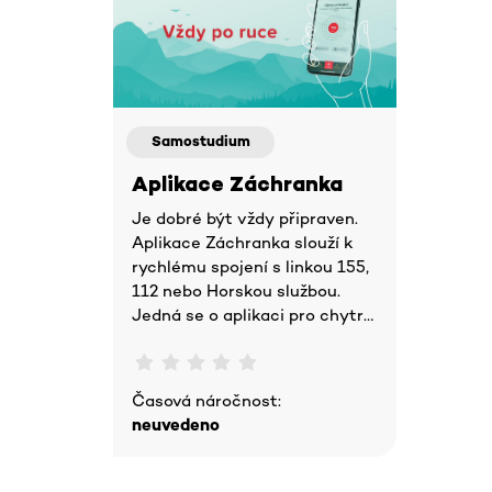
Samostudium
Aplikace Záchranka
Je dobré být vždy připraven.
Aplikace Záchranka slouží k
rychlému spojení s linkou 155,
112 nebo Horskou službou.
Jedná se o aplikaci pro chytré
telefony. Pokud tedy chytrý
telefon vlastníte a aplikac
Časová náročnost:
neuvedeno