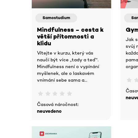
Samostudium
Sa
Mindfulness – cesta k
Gym
větší přítomnosti a
Jak s
klidu
svůj 
Vítejte v kurzu, který vás
každo
naučí být více „tady a teď“.
pamat
Mindfulness není o vypínání
organ
myšlenek, ale o laskavém
pomá
vnímání sebe sama a
školo
klidnějším reagování na stres.
myšle
Časo
Co vás čeká? 4 krátké lekce:
neuv
Texty,
Časová náročnost:
neuvedeno