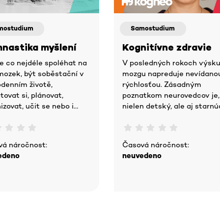
mostudium
Samostudium
nastika myšlení
Kognitívne zdravie
e co nejdéle spoléhat na
V posledných rokoch výsk
mozek, být soběstační v
mozgu napreduje nevídano
denním životě,
rýchlosťou. Zásadným
ovat si, plánovat,
poznatkom neurovedcov je,
izovat, učit se nebo i
nielen detský, ale aj starnú
hat svým vnoučatům se
mozog má schopnosť rásť 
u, díky gymnastice
prispôsobovať sa, len ho
ní.
musíme pravidel
vá náročnost:
Časová náročnost:
edeno
neuvedeno