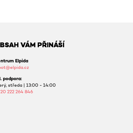
BSAH VÁM PŘINÁŠÍ
ntrum Elpida
bot@elpida.cz
l. podpora:
erý, středa | 13:00 - 14:00
420
222 264 846