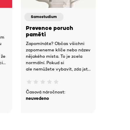
Samostudium
Prevence poruch
paměti
um
u
Zapomínáte? Občas všichni
zapomeneme klíče nebo název
 že
nějakého místa. To je zcela
ci
normální. Pokud si
a
ale nemůžete vybavit, zda jste
se ten den již najedl/a, nebo si
najednou vzpomenout na
cestu, ktero
Časová náročnost:
neuvedeno