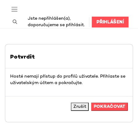
Přejít k hlavnímu obsahu
Boční panel
Jste nepřihlášen(a),
PŘIHLÁŠENÍ
Přepnout vyhledávání
doporučujeme se přihlásit.
Potvrdit
Hosté nemají přístup do profilů uživatele. Přihlaste se
uživatelským účtem a pokračujte.
Zrušit
POKRAČOVAT