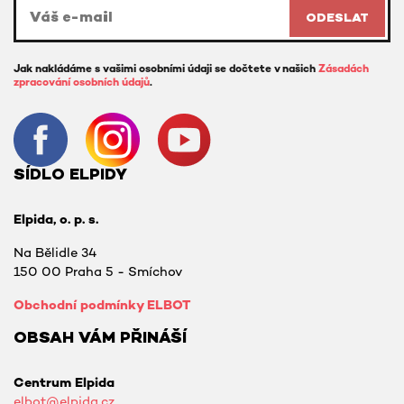
ODESLAT
Jak nakládáme s vašimi osobními údaji se dočtete v našich
Zásadách
zpracování osobních údajů
.
SÍDLO ELPIDY
Elpida, o. p. s.
Na Bělidle 34
150 00 Praha 5 - Smíchov
Obchodní podmínky ELBOT
OBSAH VÁM PŘINÁŠÍ
Centrum Elpida
elbot@elpida.cz