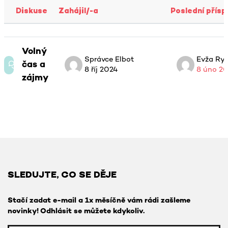
Diskuse
Zahájil/-a
Poslední přís
Stav
Seznam diskusí. Zobrazeno 1 diskusí 
Volný
Správce Elbot
Evža Ry
čas a
8 říj 2024
8 úno 2
zájmy
SLEDUJTE, CO SE DĚJE
Stačí zadat e-mail a 1x měsíčně vám rádi zašleme
novinky! Odhlásit se můžete kdykoliv.