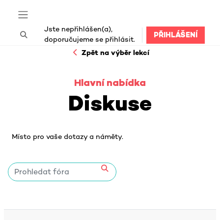
Přejít k hlavnímu obsahu
Boční panel
Jste nepřihlášen(a),
PŘIHLÁŠENÍ
Přepnout vyhledávání
doporučujeme se přihlásit.
Zpět na výběr lekcí
Hlavní nabídka
Diskuse
Požadavky na absolvování
Místo pro vaše dotazy a náměty.
Prohledat fóra
Prohledat fóra