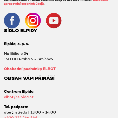
Jak nakládáme s vašimi osobními údaji se dočtete v našich
Zásadách
zpracování osobních údajů
.
SÍDLO ELPIDY
Elpida, o. p. s.
Na Bělidle 34
150 00 Praha 5 - Smíchov
Obchodní podmínky ELBOT
OBSAH VÁM PŘINÁŠÍ
Centrum Elpida
elbot@elpida.cz
Tel. podpora:
úterý, středa | 13:00 - 14:00