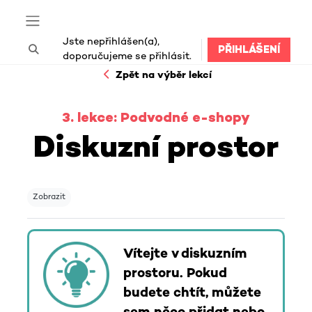
Přejít k hlavnímu obsahu
Boční panel
Jste nepřihlášen(a),
PŘIHLÁŠENÍ
Přepnout vyhledávání
doporučujeme se přihlásit.
Zpět na výběr lekcí
3. lekce: Podvodné e-shopy
Diskuzní prostor
Požadavky na absolvování
Zobrazit
Vítejte v diskuzním
prostoru. Pokud
budete chtít, můžete