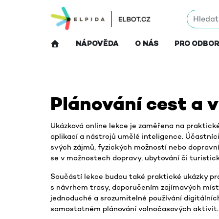
Přejít k hlavnímu obsahu
NÁPOVĚDA
O NÁS
PRO ODBO
Bloky hlavního obsahu
Plánování cest a 
Ukázková online lekce je zaměřena na praktické
aplikací a nástrojů umělé inteligence. Účastn
svých zájmů, fyzických možností nebo dopravní 
se v možnostech dopravy, ubytování či turistick
Součástí lekce budou také praktické ukázky pr
s návrhem trasy, doporučením zajímavých míst
jednoduché a srozumitelné používání digitálních 
samostatném plánování volnočasových aktivit.