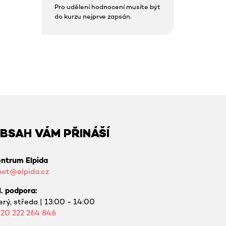
Pro udělení hodnocení musíte být
do kurzu nejprve zapsán.
BSAH VÁM PŘINÁŠÍ
ntrum Elpida
bot@elpida.cz
l. podpora:
erý, středa | 13:00 - 14:00
420
222 264 846