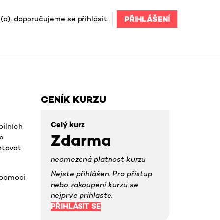
(a), doporučujeme se přihlásit.
PŘIHLÁŠENÍ
CENÍK KURZU
Celý kurz
bilních
Zdarma
le
ntovat
neomezená platnost kurzu
Nejste přihlášen. Pro přístup
 pomoci
nebo zakoupení kurzu se
nejprve prihlaste.
PŘIHLÁSIT SE