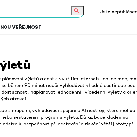
Jste nepřihlášen
Hledat
RNOU VEŘEJNOST
výletů
 plánování výletů a cest s využitím internetu, online map, mo
íci se během 90 minut naučí vyhledávat vhodné destinace pod
dostupnosti, naplánovat jednodenní i vícedenní výlety a orie
ých atrakcí.
áce s mapami, vyhledávači spojení a AI nástroji, které mohou
 nebo sestavením programu výletu. Důraz bude kladen na
nástrojů, bezpečnost při cestování a získání větší jistoty při