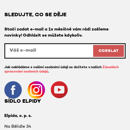
SLEDUJTE, CO SE DĚJE
Stačí zadat e-mail a 1x měsíčně vám rádi zašleme
novinky! Odhlásit se můžete kdykoliv.
ODESLAT
Jak nakládáme s vašimi osobními údaji se dočtete v našich
Zásadách
zpracování osobních údajů
.
SÍDLO ELPIDY
Elpida, o. p. s.
Na Bělidle 34