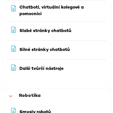
Chatboti, virtuální kolegové a
Stránka
pomocníci
Stránka
Slabé stránky chatbotů
Stránka
Silné stránky chatbotů
Stránka
Další tvůrčí nástroje
Robotika
Sbalit
Stránka
Smysly robotů