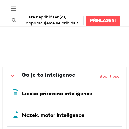
Přejít k hlavnímu obsahu
Boční panel
Jste nepřihlášen(a),
PŘIHLÁŠENÍ
Přepnout vyhledávání
doporučujeme se přihlásit.
Osnova sekce
Co je to inteligence
Sbalit vše
Sbalit
Stránka
Lidská přirozená inteligence
Stránka
Mozek, motor inteligence