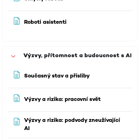
Stránka
Roboti asistenti
Výzvy, přítomnost a budoucnost s AI
Sbalit
Stránka
Současný stav a přísliby
Stránka
Výzvy a rizika: pracovní svět
Výzvy a rizika: podvody zneužívající
Stránka
AI