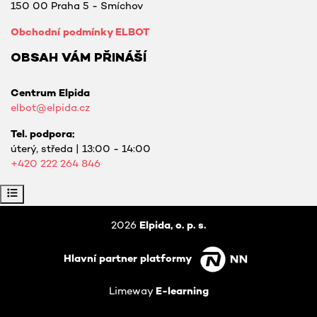
150 00 Praha 5 - Smíchov
Obchodní podmínky ELBOT
OBSAH VÁM PŘINÁŠÍ
Centrum Elpida
elbot@elpida.cz
Tel. podpora:
úterý, středa | 13:00 - 14:00
+420
222 264 846
Otevřít indexu kurzu
2026
Elpida, o. p. s.
Hlavní partner platformy
Limeway
E-learning