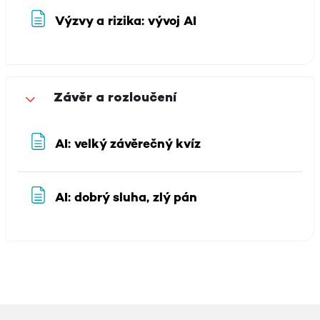
Stránka
Výzvy a rizika: vývoj AI
Závěr a rozloučení
Sbalit
Stránka
AI: velký závěrečný kvíz
Stránka
AI: dobrý sluha, zlý pán